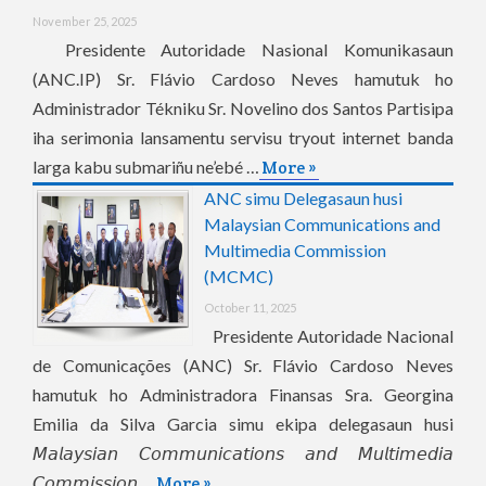
November 25, 2025
Presidente Autoridade Nasional Komunikasaun
(ANC.IP) Sr. Flávio Cardoso Neves hamutuk ho
Administrador Tékniku Sr. Novelino dos Santos Partisipa
iha serimonia lansamentu servisu tryout internet banda
larga kabu submariñu ne’ebé …
More »
ANC simu Delegasaun husi
Malaysian Communications and
Multimedia Commission
(MCMC)
October 11, 2025
Presidente Autoridade Nacional
de Comunicações (ANC) Sr. Flávio Cardoso Neves
hamutuk ho Administradora Finansas Sra. Georgina
Emilia da Silva Garcia simu ekipa delegasaun husi
𝘔𝘢𝘭𝘢𝘺𝘴𝘪𝘢𝘯 𝘊𝘰𝘮𝘮𝘶𝘯𝘪𝘤𝘢𝘵𝘪𝘰𝘯𝘴 𝘢𝘯𝘥 𝘔𝘶𝘭𝘵𝘪𝘮𝘦𝘥𝘪𝘢
𝘊𝘰𝘮𝘮𝘪𝘴𝘴𝘪𝘰𝘯 …
More »