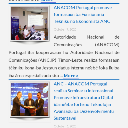
ANACOM Portugal promove
formasaun ba Funsionariu
Tekniku no Ekonomista ANC
October 7, 2025
Autoridade Nacional de
Comunicações (ANACOM)
Portugal iha kooperasaun ho Autoridade Nacional de
Comunicações (ANC.IP) Timor-Leste, realiza formasaun
tékniku kona-ba Jestaun dadus internu ne’ebé foka liu ba
iha área espesializada sira …
More »
ANC – ANACOM Portugal
realiza Seminariu Internasional
Promove Infraestrutura Dijital
ida ne’ebe forte no Teknolojia
Avansadu ba Dezenvolvimentu
Sustentavel
October 6, 2025