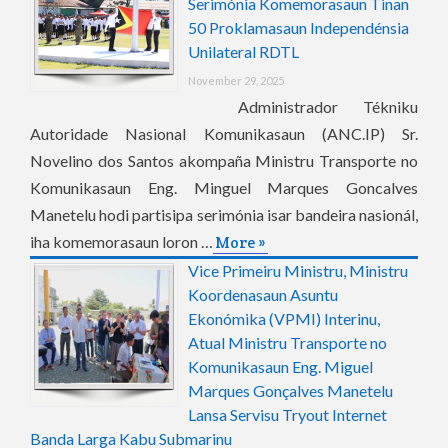
Serimónia Komemorasaun Tinan
50 Proklamasaun Independénsia
Unilateral RDTL
November 29, 2025
Administrador Tékniku
Autoridade Nasional Komunikasaun (ANC.IP) Sr.
Novelino dos Santos akompaña Ministru Transporte no
Komunikasaun Eng. Minguel Marques Goncalves
Manetelu hodi partisipa serimónia isar bandeira nasionál,
iha komemorasaun loron …
More »
Vice Primeiru Ministru, Ministru
Koordenasaun Asuntu
Ekonómika (VPMI) Interinu,
Atual Ministru Transporte no
Komunikasaun Eng. Miguel
Marques Gonçalves Manetelu
Lansa Servisu Tryout Internet
Banda Larga Kabu Submarinu