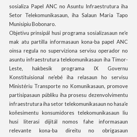
sosializa Papel ANC no Asuntu Infraestrutura iha
Setor Telekomunikasaun, iha Salaun Maria Tapo
Munisipiu Bobonaro.
Objetivu prinsipál husi programa sosializasaun ne’e
mak atu partilla informasaun kona-ba papel ANC
oinsa regula no superviziona servisu operador no
asuntu infraestrutura telekomunikasaun iha Timor-
Leste, hakbesik programa IX Governu
Konstituisional ne’ebé iha relasaun ho servisu
Ministériu Transporte no Komunikasaun, promove
partisipasaun públiku iha prosesu dezenvolvimentu
infraestrutura iha setor telekomunikasaun no hasa’e
koñesimentu konsumidores telekomunikasaun liu
husi literasi dijitál nomos fahe informasaun
relevante kona-ba direitu no obrigasaun