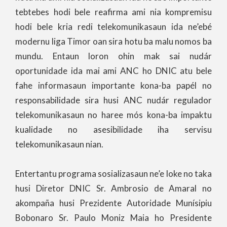
tebtebes hodi bele reafirma ami nia kompremisu
hodi bele kria redi telekomunikasaun ida ne’ebé
modernu liga Timor oan sira hotu ba malu nomos ba
mundu. Entaun loron ohin mak sai nudár
oportunidade ida mai ami ANC ho DNIC atu bele
fahe informasaun importante kona-ba papél no
responsabilidade sira husi ANC nudár regulador
telekomunikasaun no haree mós kona-ba impaktu
kualidade no asesibilidade iha servisu
telekomunikasaun nian.
Entertantu programa sosializasaun ne’e loke no taka
husi Diretor DNIC Sr. Ambrosio de Amaral no
akompaña husi Prezidente Autoridade Munísipiu
Bobonaro Sr. Paulo Moniz Maia ho Presidente