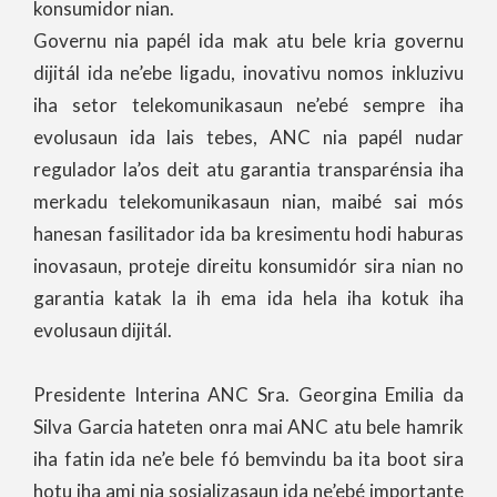
konsumidor nian.
Governu nia papél ida mak atu bele kria governu
dijitál ida ne’ebe ligadu, inovativu nomos inkluzivu
iha setor telekomunikasaun ne’ebé sempre iha
evolusaun ida lais tebes, ANC nia papél nudar
regulador la’os deit atu garantia transparénsia iha
merkadu telekomunikasaun nian, maibé sai mós
hanesan fasilitador ida ba kresimentu hodi haburas
inovasaun, proteje direitu konsumidór sira nian no
garantia katak la ih ema ida hela iha kotuk iha
evolusaun dijitál.
Presidente Interina ANC Sra. Georgina Emilia da
Silva Garcia hateten onra mai ANC atu bele hamrik
iha fatin ida ne’e bele fó bemvindu ba ita boot sira
hotu iha ami nia sosializasaun ida ne’ebé importante