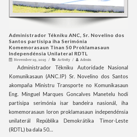
Administrador Tékniku ANC, Sr. Novelino dos
Santos partisipa iha Serimónia
Komemorasaun Tinan 50 Proklamasaun
Independénsia Unilateral RDTL
November 29, 2025
Activity
Admin
Administrador Tékniku Autoridade Nasional
Komunikasaun (ANC.IP) Sr. Novelino dos Santos
akompaña Ministru Transporte no Komunikasaun
Eng. Minguel Marques Goncalves Manetelu hodi
partisipa serimónia isar bandeira nasionál, iha
komemorasaun loron proklamasaun independénsia
unilaterál Repúblika Demokrátika Timor-Leste
(RDTL) ba dala 50…