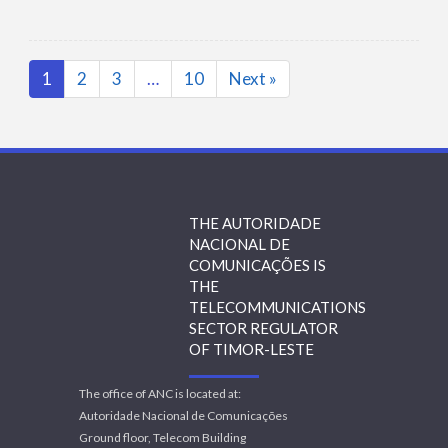
1
2
3
…
10
Next »
Page
Page
Page
Page
THE AUTORIDADE
NACIONAL DE
COMUNICAÇÕES IS
THE
TELECOMMUNICATIONS
SECTOR REGULATOR
OF TIMOR-LESTE
The office of ANC is located at:
Autoridade Nacional de Comunicações
Ground floor, Telecom Building