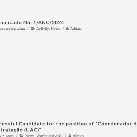
unicado No. 1/ANC/2024
bruary 23, 2024
Activity
,
News
Admin
cessful Candidate for the position of “Coordenador 
tratação (UAC)”
y 7, 2023
News
,
Working at ANC
Admin