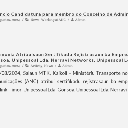
ncio Candidatura para membro do Concelho de Admi
gust 22, 2024
News
,
Working at ANC
Admin
imonia Atribuisaun Sertifikadu Rejistrasaun ba Emprez
soa, Unipessoal Lda, Nerravi Networks, Unipessoal L
gust 22, 2024
Activity
,
News
Admin
08/2024, Salaun MTK, Kaikoli – Ministériu Transporte no
unicações (ANC) atribui sertifikadu rejistrasaun ba emp
link Timor, Unipessoal Lda, Gonsoa, Unipessoal Lda, Nerrav