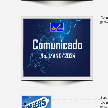
Com
Fe
Suc
Con
Jul