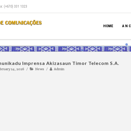
ax: (+670) 331 1323
HOME
A N C
unikadu Imprensa Akizasaun Timor Telecom S.A.
bruary 24, 2026
News
Admin