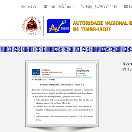
Contact Us
mail: info[at]anc.tl
Telp: (+670) 331 1415
F
Kom
Fe